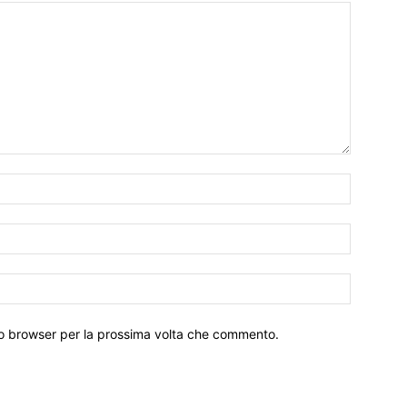
Nome:*
Email:*
Sito
Web:
sto browser per la prossima volta che commento.