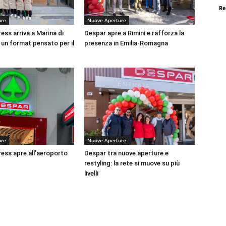
Re
ure
Nuove Aperture
ess arriva a Marina di
Despar apre a Rimini e rafforza la
un format pensato per il
presenza in Emilia-Romagna
ure
Nuove Aperture
ess apre all’aeroporto
Despar tra nuove aperture e
restyling: la rete si muove su più
livelli