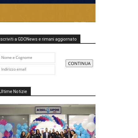
Iscriviti a GDONews e rimani aggiornato
Ultime Notizie