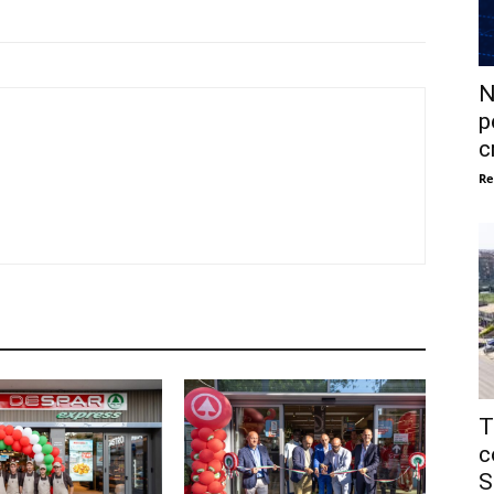
N
p
c
Re
T
c
S