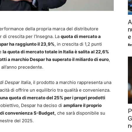
A
n
erformance della propria marca del distributore
e
 di crescita per l’Insegna. La
quota di mercato a
spar ha raggiunto il 23,9%
, in crescita di 1,2 punti
Re
re
la quota di mercato totale in Italia è salita al 22,6%
otti a marchio Despar ha superato il miliardo di euro
,
 all’anno precedente.
di Despar Italia
, il prodotto a marchio rappresenta una
acità di offrire un equilibrio tra qualità e convenienza.
una quota di mercato del 25% per i propri prodotti
obiettivo, Despar ha deciso di
ampliare il proprio
P
a di convenienza S-Budget,
che sarà disponibile su
G
imestre del 2025.
n