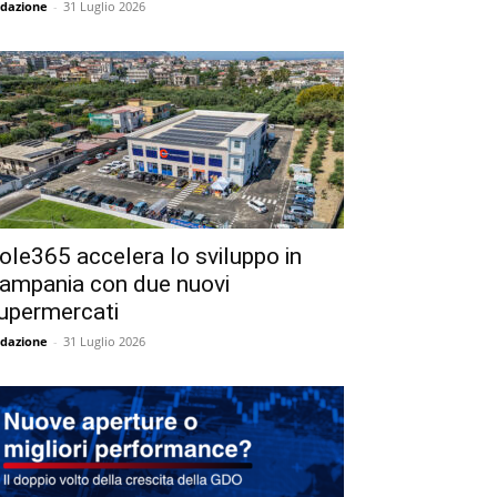
dazione
-
31 Luglio 2026
ole365 accelera lo sviluppo in
ampania con due nuovi
upermercati
dazione
-
31 Luglio 2026