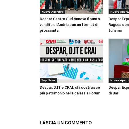
Nuove Aperture
Nuove Apert
Despar Centro Sud rinnova il punto
Despar Expr
vendita di Andria con un format di
Ragusa con 
prossimità
turismo
Top News
Nuove Apert
Despar, D.IT e CRAI: chi costruisce
Despar Expr
più patrimonio nella galassia Forum
di Bari
LASCIA UN COMMENTO