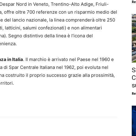
Re
Despar Nord in Veneto, Trentino-Alto Adige, Friuli-
, offre oltre 700 referenze con un risparmio medio del
se del lancio nazionale, la linea comprenderà oltre 250
ti, latticini, salumi confezionati) e non alimentari
na). Segno distintivo della linea è l’icona del
enienza.
a in Italia
. Il marchio è arrivato nel Paese nel 1960 e
 di Spar Centrale Italiana nel 1962, poi evoluta nel
S
a costruito il proprio successo grazie alla prossimità,
C
rritori.
s
Re