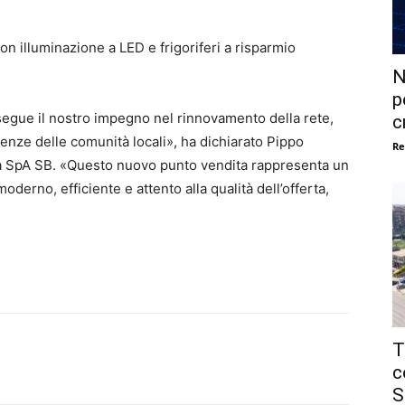
on illuminazione a LED e frigoriferi a risparmio
N
p
segue il nostro impegno nel rinnovamento della rete,
c
genze delle comunità locali», ha dichiarato Pippo
Re
ra SpA SB. «Questo nuovo punto vendita rappresenta un
erno, efficiente e attento alla qualità dell’offerta,
T
c
S