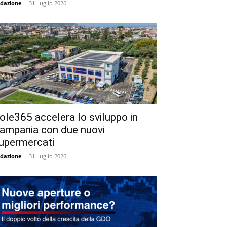
dazione
-
31 Luglio 2026
ole365 accelera lo sviluppo in
ampania con due nuovi
upermercati
dazione
-
31 Luglio 2026