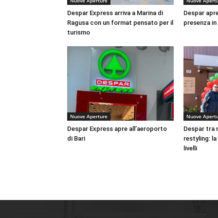
Nuove Aperture
Nuove Apert
Despar Express arriva a Marina di
Despar apre 
Ragusa con un format pensato per il
presenza in
turismo
Nuove Aperture
Nuove Apert
Despar Express apre all’aeroporto
Despar tra 
di Bari
restyling: l
livelli