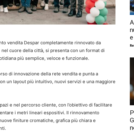
A
n
e
punto vendita Despar completamente rinnovato da
Re
nel cuore della città, si presenta con un format di
tidiana più semplice, veloce e funzionale.
corso di innovazione della rete vendita e punta a
 con un layout più intuitivo, nuovi servizi e una maggiore
azi e nel percorso cliente, con l’obiettivo di facilitare
P
ntare i metri lineari espositivi. Il rinnovamento
G
 nuove finiture cromatiche, grafica più chiara e
n
nti.