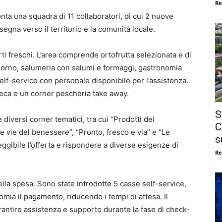
Re
ta una squadra di 11 collaboratori, di cui 2 nuove
egna verso il territorio e la comunità locale.
arti freschi. L’area comprende ortofrutta selezionata e di
iorno, salumeria con salumi e formaggi, gastronomia
 self-service con personale disponibile per l’assistenza.
eca e un corner pescheria take away.
S
diversi corner tematici, tra cui “Prodotti del
C
“Le vie del benessere”, “Pronto, fresco e via” e “Le
s
eggibile l’offerta e rispondere a diverse esigenze di
Re
ella spesa. Sono state introdotte 5 casse self-service,
omia il pagamento, riducendo i tempi di attesa. Il
ntire assistenza e supporto durante la fase di check-