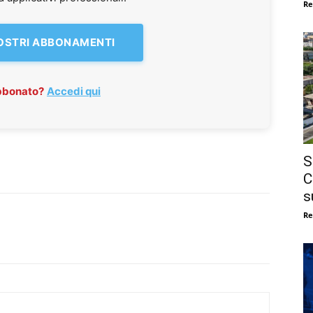
Re
NOSTRI ABBONAMENTI
abbonato?
Accedi qui
S
C
s
Re