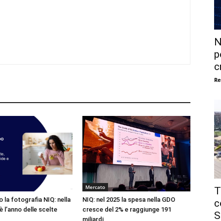
N
p
c
Re
Mercato
T
 la fotografia NIQ: nella
NIQ: nel 2025 la spesa nella GDO
c
è l’anno delle scelte
cresce del 2% e raggiunge 191
S
miliardi