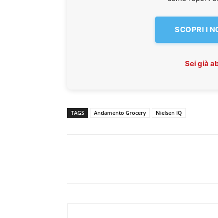
SCOPRI I 
Sei già 
TAGS
Andamento Grocery
Nielsen IQ