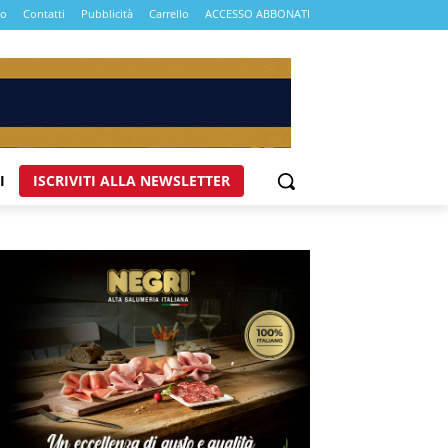
mo
Contatti
Pubblicità
Carrello
ACCESSO ABBONATI
I
ISCRIVITI ALLA NEWSLETTER