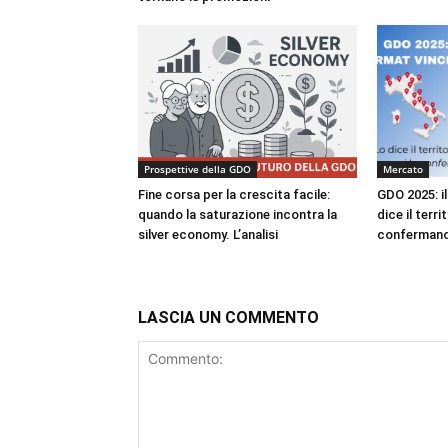
Prospettive della GDO
Mercato
Fine corsa per la crescita facile:
GDO 2025: i
quando la saturazione incontra la
dice il terri
silver economy. L’analisi
confermano
LASCIA UN COMMENTO