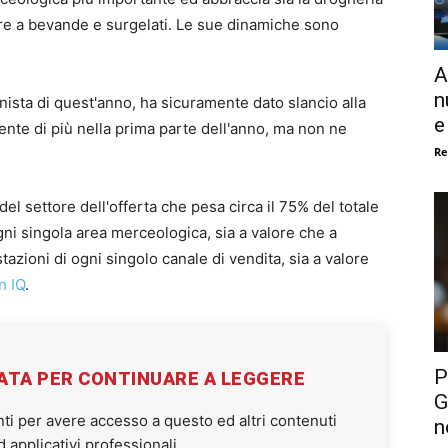
ltre a bevande e surgelati. Le sue dinamiche sono
A
n
sta di quest'anno, ha sicuramente dato slancio alla
e
ente di più nella prima parte dell'anno, ma non ne
Re
el settore dell'offerta che pesa circa il 75% del totale
ogni singola area merceologica, sia a valore che a
azioni di ogni singolo canale di vendita, sia a valore
n IQ
.
P
VATA PER CONTINUARE A LEGGERE
G
ti per avere accesso a questo ed altri contenuti
n
applicativi professionali.