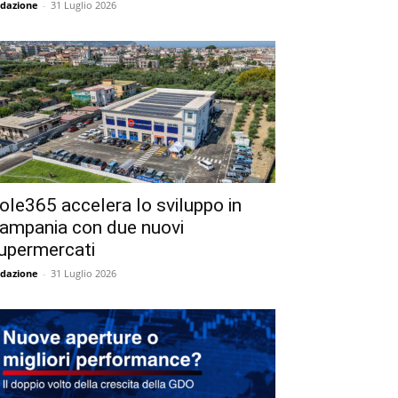
dazione
-
31 Luglio 2026
ole365 accelera lo sviluppo in
ampania con due nuovi
upermercati
dazione
-
31 Luglio 2026