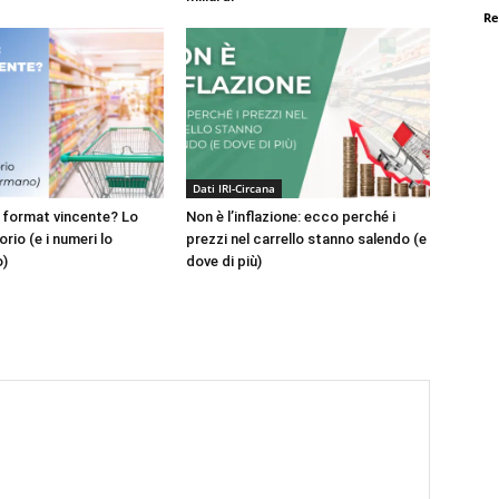
Re
Dati IRI-Circana
l format vincente? Lo
Non è l’inflazione: ecco perché i
torio (e i numeri lo
prezzi nel carrello stanno salendo (e
)
dove di più)