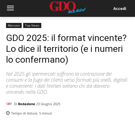
Accedi
Mercato
Top News
GDO 2025: il format vincente?
Lo dice il territorio (e i numeri
lo confermano)
Nel 2025 gli ipermercati soffrono la contrazione dei
consumi e la fuga dei clienti verso formati più snelli, digitali
e convenienti: i dati Nielsen svelano chi sta davvero
vincendo nella GDO.
Di
Redazione
23 Giugno 2025
Tempo di lettura:
5
minuti