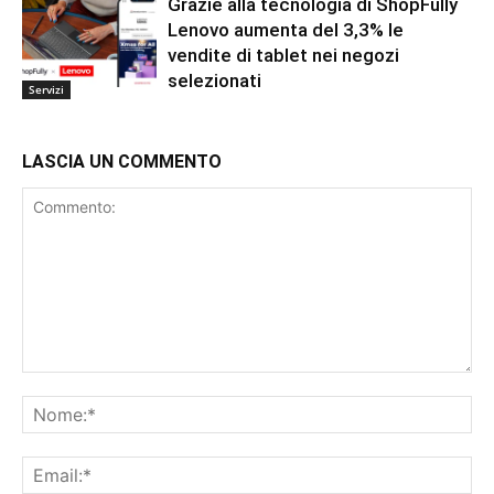
Grazie alla tecnologia di ShopFully
Lenovo aumenta del 3,3% le
vendite di tablet nei negozi
selezionati
Servizi
LASCIA UN COMMENTO
Commento:
No
Ema