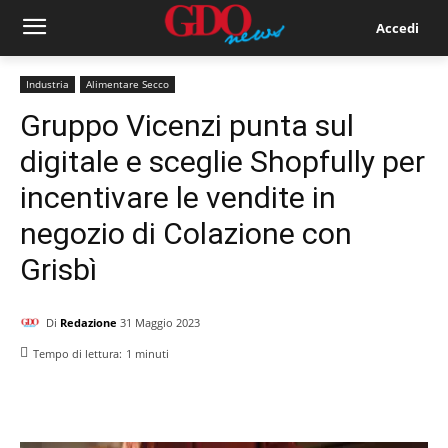
Accedi
Industria
Alimentare Secco
Gruppo Vicenzi punta sul
digitale e sceglie Shopfully per
incentivare le vendite in
negozio di Colazione con
Grisbì
Di
Redazione
31 Maggio 2023
Tempo di lettura:
1
minuti