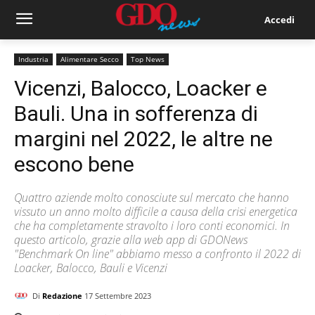
Accedi
Industria
Alimentare Secco
Top News
Vicenzi, Balocco, Loacker e
Bauli. Una in sofferenza di
margini nel 2022, le altre ne
escono bene
Quattro aziende molto conosciute sul mercato che hanno
vissuto un anno molto difficile a causa della crisi energetica
che ha completamente stravolto i loro conti economici. In
questo articolo, grazie alla web app di GDONews
"Benchmark On line" abbiamo messo a confronto il 2022 di
Loacker, Balocco, Bauli e Vicenzi
Di
Redazione
17 Settembre 2023