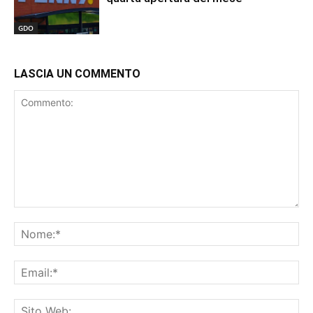
GDO
LASCIA UN COMMENTO
Commento:
No
Ema
Sit