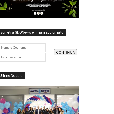
Iscriviti a GDONews e rimani aggiornato
Ultime Notizie