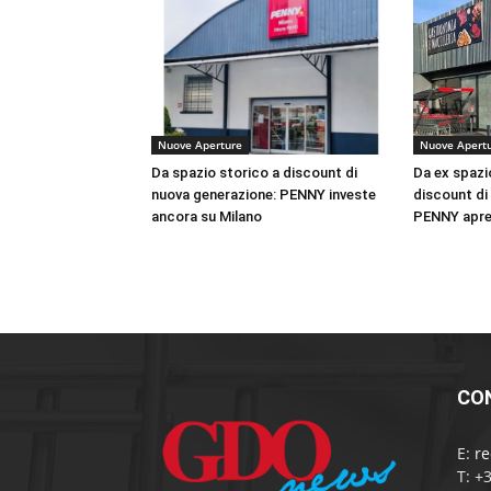
Nuove Aperture
Nuove Apert
Da spazio storico a discount di
Da ex spazi
nuova generazione: PENNY investe
discount di
ancora su Milano
PENNY apre
CO
E:
r
T: +