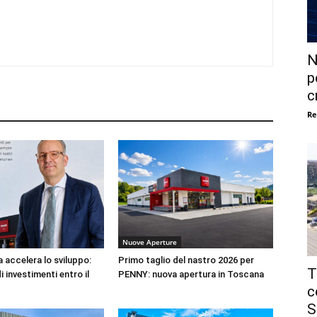
N
p
c
Re
Nuove Aperture
 accelera lo sviluppo:
Primo taglio del nastro 2026 per
T
i investimenti entro il
PENNY: nuova apertura in Toscana
c
S