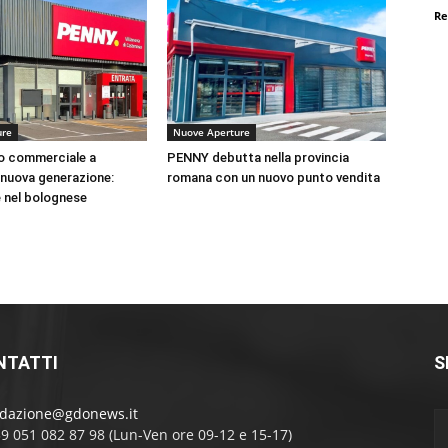
Re
ure
Nuove Aperture
o commerciale a
PENNY debutta nella provincia
 nuova generazione:
romana con un nuovo punto vendita
 nel bolognese
NTATTI
S
edazione@gdonews.it
39 051 082 87 98 (Lun-Ven ore 09-12 e 15-17)