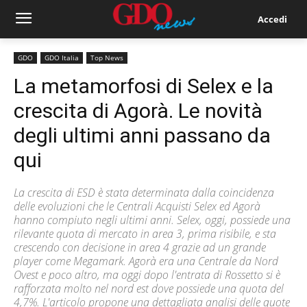
Accedi
GDO
GDO Italia
Top News
La metamorfosi di Selex e la
crescita di Agorà. Le novità
degli ultimi anni passano da
qui
La crescita di ESD è stata determinata dalla coincidenza
delle evoluzioni che le Centrali Acquisti Selex ed Agorà
hanno compiuto negli ultimi anni. Selex, oggi, possiede una
rilevante quota di mercato in area 3, prima risibile, e sta
crescendo con decisione in area 4 grazie ad un grande
player come Megamark. Agorà era una Centrale da Nord
Ovest e poco altro, ma oggi dopo l'entrata di Rossetto si è
rafforzata molto nel nord est dove possiede una quota del
4,7%. L'articolo propone una dettagliata analisi delle quote