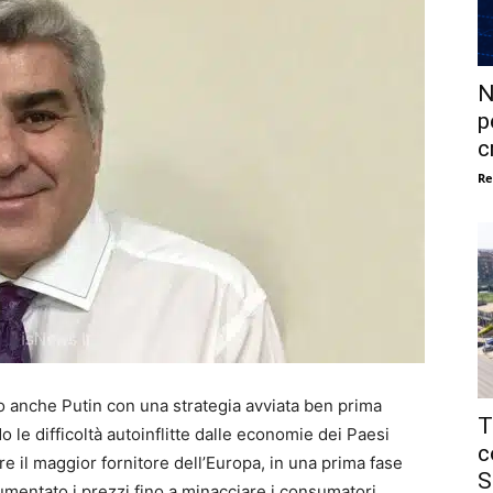
N
p
c
Re
ito anche Putin con una strategia avviata ben prima
T
do le difficoltà autoinflitte dalle economie dei Paesi
c
e il maggior fornitore dell’Europa, in una prima fase
S
umentato i prezzi fino a minacciare i consumatori