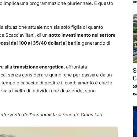
Re
utto implica una programmazione pluriennale. E questo
 situazione attuale non sia solo figlia di quanto
e Scacciavillani, di un
sotto investimento nel settore
cesi dai 100 ai 35/40 dollari al barile
generando di
va alla
transizione energetica
, affrontata
S
ica, senza considerare quindi che per passare da un
C
tempo e capacità di gestire il cambiamento e che le
s
, sia a livello di individui che di aziende, sono
Re
’intervento dell’economista al recente Cibus Lab