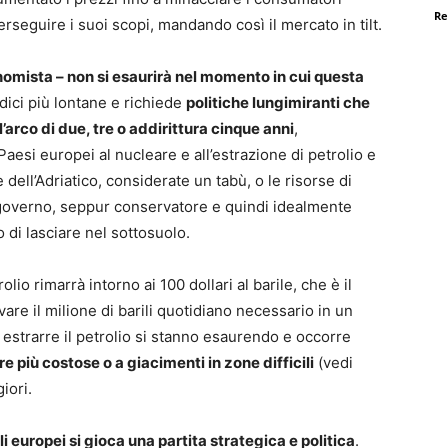
Re
erseguire i suoi scopi, mandando così il mercato in tilt.
nomista – non si esaurirà nel momento in cui questa
dici più lontane e richiede
politiche lungimiranti che
l’arco di due, tre o addirittura cinque anni
,
aesi europei al nucleare e all’estrazione di petrolio e
 dell’Adriatico, considerate un tabù, o le risorse di
l governo, seppur conservatore e quindi idealmente
 di lasciare nel sottosuolo.
olio rimarrà intorno ai 100 dollari al barile, che è il
are il milione di barili quotidiano necessario in un
e estrarre il petrolio si stanno esaurendo e occorre
e più costose o a giacimenti in zone difficili
(vedi
iori.
li europei si gioca una partita strategica e politica
.