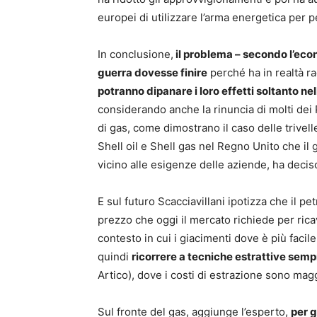
europei di utilizzare l’arma energetica per p
In conclusione,
il problema – secondo l’eco
guerra dovesse finire
perché ha in realtà ra
potranno dipanare i loro effetti soltanto nel
considerando anche la rinuncia di molti dei P
di gas, come dimostrano il caso delle trivelle
Shell oil e Shell gas nel Regno Unito che i
vicino alle esigenze delle aziende, ha deciso
E sul futuro Scacciavillani ipotizza che il petr
prezzo che oggi il mercato richiede per ricav
contesto in cui i giacimenti dove è più facil
quindi
ricorrere a tecniche estrattive sempr
Artico), dove i costi di estrazione sono magg
Sul fronte del gas, aggiunge l’esperto,
per g