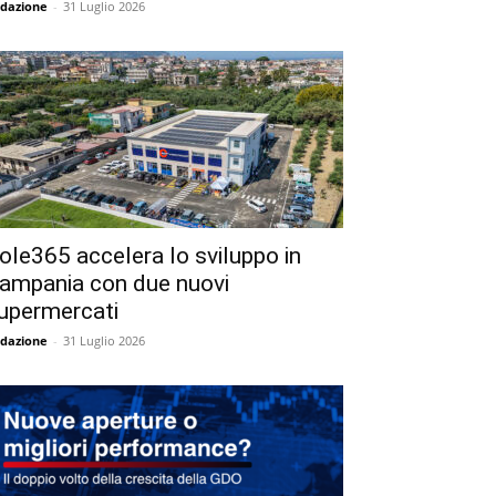
dazione
-
31 Luglio 2026
ole365 accelera lo sviluppo in
ampania con due nuovi
upermercati
dazione
-
31 Luglio 2026