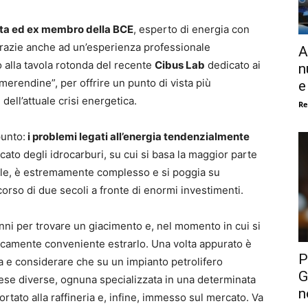
sta ed ex membro della BCE
, esperto di energia con
razie anche ad un’esperienza professionale
A
 alla tavola rotonda del recente
Cibus Lab
dedicato ai
n
i, merendine”, per offrire un punto di vista più
e
dell’attuale crisi energetica.
Re
punto:
i problemi legati all’energia tendenzialmente
cato degli idrocarburi, su cui si basa la maggior parte
le, è estremamente complesso e si poggia su
corso di due secoli a fronte di enormi investimenti.
 anni per trovare un giacimento e, nel momento in cui si
icamente conveniente estrarlo. Una volta appurato è
P
ura e considerare che su un impianto petrolifero
G
se diverse, ognuna specializzata in una determinata
n
ortato alla raffineria e, infine, immesso sul mercato. Va