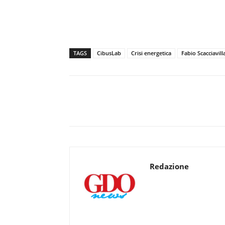
TAGS
CibusLab
Crisi energetica
Fabio Scacciavill
Redazione