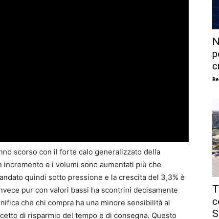
N
p
c
Re
nno scorso con il forte calo generalizzato della
un incremento e i volumi sono aumentati più che
andato quindi sotto pressione e la crescita del 3,3% è
T
 invece pur con valori bassi ha scontrini decisamente
c
gnifica che chi compra ha una minore sensibilità al
S
oncetto di risparmio del tempo e di consegna. Questo