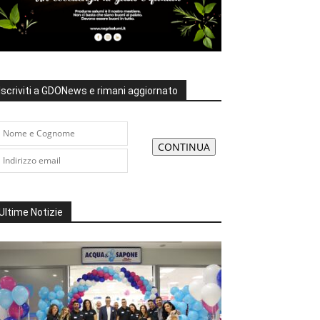
Iscriviti a GDONews e rimani aggiornato
Ultime Notizie