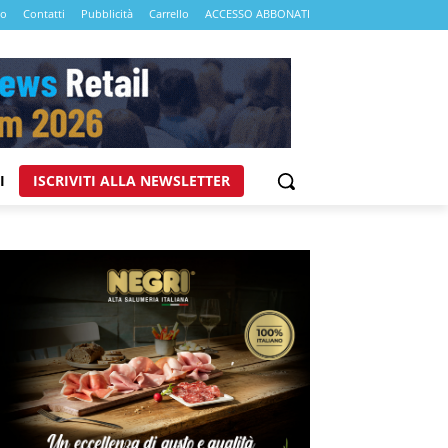
mo
Contatti
Pubblicità
Carrello
ACCESSO ABBONATI
I
ISCRIVITI ALLA NEWSLETTER