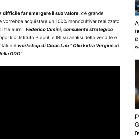
 è
difficile far emergere il suo valore
, c’è grande
 vorrebbe acquistare un 100% monocultivar realizzato
A
i tre euro”.
Federico Cimini
,
consulente strategico
n
porti di Istituto Piepoli e IRI su analisi delle vendite e
e
ntati nel
workshop di Cibus Lab “ Olio Extra Vergine di
Re
della GDO”
.
P
G
n