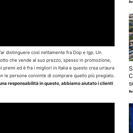
Re
ar distinguere così nettamente fra Dop e Igp. Un
otto che vende al suo prezzo, spesso in promozione,
S
 premi ed è fra i migliori in Italia e questo crea un’aura
C
on le persone convinte di comprare quello più pregiato.
s
a responsabilità in questo, abbiamo aiutato i clienti
Re