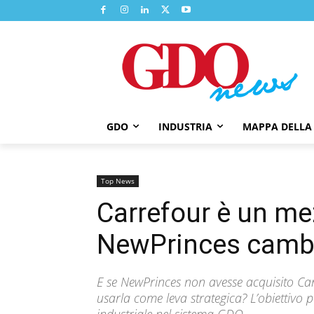
GDO
INDUSTRIA
MAPPA DELLA
Top News
Carrefour è un mez
NewPrinces cambia
E se NewPrinces non avesse acquisito Car
usarla come leva strategica? L’obiettivo p
industriale nel sistema GDO.