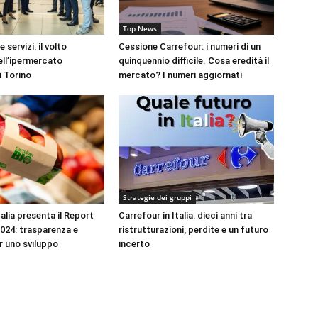
Top News
 servizi: il volto
Cessione Carrefour: i numeri di un
ell’ipermercato
quinquennio difficile. Cosa eredità il
i Torino
mercato? I numeri aggiornati
Strategie dei gruppi
alia presenta il Report
Carrefour in Italia: dieci anni tra
024: trasparenza e
ristrutturazioni, perdite e un futuro
 uno sviluppo
incerto