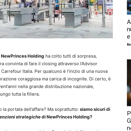
A
n
e
Re
i
NewPrinces Holding
ha colto tutti di sorpresa,
convinta di fare il closing attraverso l’Advisor
 Carrefour Italia. Per qualcuno è l’inizio di una nuova
operazione coraggiosa ma carica di incognite. Di certo, è
vent’anni nella grande distribuzione nazionale,
ungo tutta la filiera.
la portata dell’affare? Ma soprattutto:
siamo sicuri di
P
tenzioni strategiche
di NewPrinces Holding?
G
n