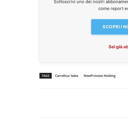
Sottoscrivi uno dei nostri abbonamen
come report ed 
SCOPRI I 
Sei già 
TAGS
Carrefour Italia
NewPrincess Holding