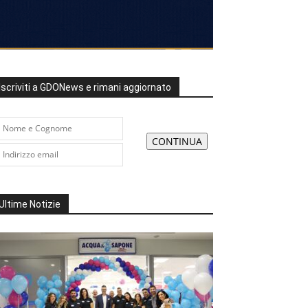
Iscriviti a GDONews e rimani aggiornato
Ultime Notizie