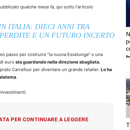
pubblicato qualche mese fa, qui sotto l'articolo
 ITALIA: DIECI ANNI TRA
N
 PERDITE E UN FUTURO INCERTO
p
c
imo passo per costruire “la nuova Esselunga” o una
Re
 di euro
sta guardando nella direzione sbagliata
.
prato Carrefour per diventare un grande retailer.
Lo ha
 sistema
.
investimenti.
VATA PER CONTINUARE A LEGGERE
T