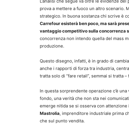
L’analisi che segue va oltre le evidenze del
prova a mettere a fuoco un altro scenario. 
strategico. In buona sostanza chi scrive è co
Carrefour esisterà ben poco, ma sarà presen
vantaggio competitivo sulla concorrenza
concorrenza non intendo quella del mass mark
produzione.
Questo disegno, infatti, è in grado di cambi
anche i rapporti di forza tra industria, centr
tratta solo di “fare retail”, semmai si tratta –
In questa sorprendente operazione c’è una v
fondo, una verità che non sta nei comunicati 
emerge nitida se si osserva con attenzione il
Mastrolia
, imprenditore industriale prima che
che sul punto vendita.