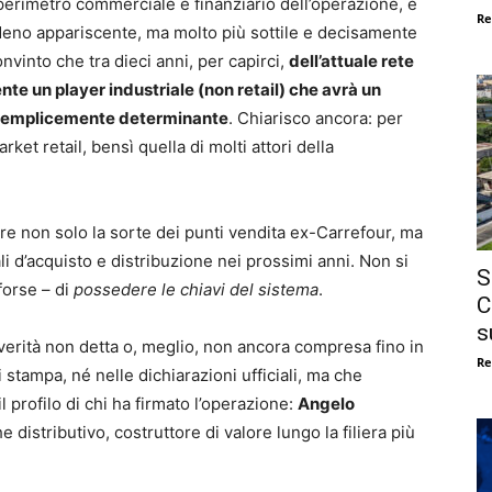
 perimetro commerciale e finanziario dell’operazione, e
Re
Meno appariscente, ma molto più sottile e decisamente
nvinto che tra dieci anni, per capirci,
dell’attuale rete
te un player industriale (non retail) che avrà un
 semplicemente determinante
. Chiarisco ancora: per
et retail, bensì quella di molti attori della
are non solo la sorte dei punti vendita ex-Carrefour, ma
ali d’acquisto e distribuzione nei prossimi anni. Non si
S
 forse – di
possedere le chiavi del sistema
.
C
s
erità non detta o, meglio, non ancora compresa fino in
Re
stampa, né nelle dichiarazioni ufficiali, ma che
 profilo di chi ha firmato l’operazione:
Angelo
 distributivo, costruttore di valore lungo la filiera più