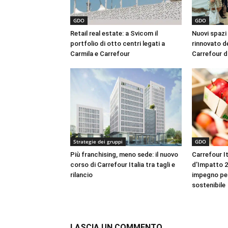
GDO
GDO
Retail real estate: a Svicom il
Nuovi spazi e
portfolio di otto centri legati a
rinnovato d
Carmila e Carrefour
Carrefour d
Strategie dei gruppi
GDO
Più franchising, meno sede: il nuovo
Carrefour It
corso di Carrefour Italia tra tagli e
d’Impatto 2
rilancio
impegno per
sostenibile
LASCIA UN COMMENTO