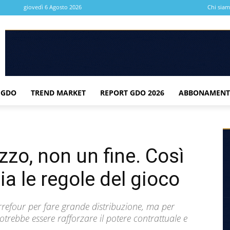
giovedì 6 Agosto 2026
Chi sia
 GDO
TREND MARKET
REPORT GDO 2026
ABBONAMENT
zo, non un fine. Così
 le regole del gioco
refour per fare grande distribuzione, ma per
otrebbe essere rafforzare il potere contrattuale e