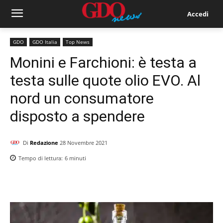
Accedi
GDO
GDO Italia
Top News
Monini e Farchioni: è testa a
testa sulle quote olio EVO. Al
nord un consumatore
disposto a spendere
Di
Redazione
28 Novembre 2021
Tempo di lettura:
6
minuti