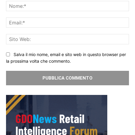
No
Ema
Sit
We
Salva il mio nome, email e sito web in questo browser per
la prossima volta che commento.