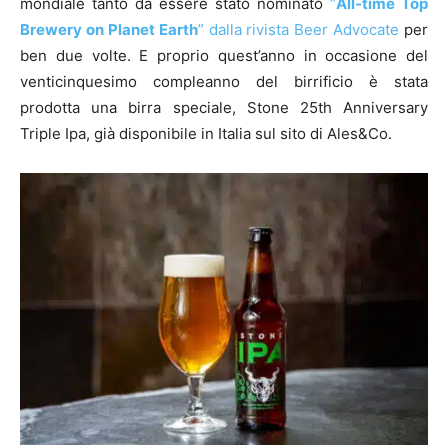
mondiale tanto da essere stato nominato
“
All-time Top
Brewery on Planet Earth
” dalla rivista Beer Advocate
per
ben due volte. E proprio quest’anno in occasione del
venticinquesimo compleanno del birrificio è stata
prodotta una birra speciale, Stone 25th Anniversary
Triple Ipa, già disponibile in Italia sul sito di Ales&Co.