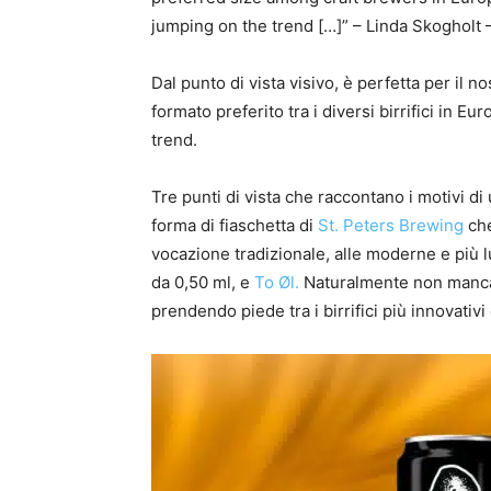
jumping on the trend […]” – Linda Skogholt 
Dal punto di vista visivo, è perfetta per il n
formato preferito tra i diversi birrifici in E
trend.
Tre punti di vista che raccontano i motivi di
forma di fiaschetta di
St. Peters Brewing
che
vocazione tradizionale, alle moderne e più 
da 0,50 ml, e
To Øl.
Naturalmente non mancan
prendendo piede tra i birrifici più innovativi 