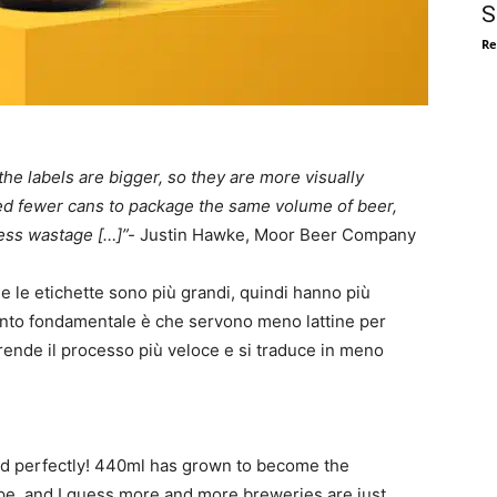
S
Re
he labels are bigger, so they are more visually
ed fewer cans to package the same volume of beer,
less wastage […]”-
Justin Hawke, Moor Beer Company
e le etichette sono più grandi, quindi hanno più
 punto fondamentale è che servono meno lattine per
 rende il processo più veloce e si traduce in meno
brand perfectly! 440ml has grown to become the
pe, and I guess more and more breweries are just