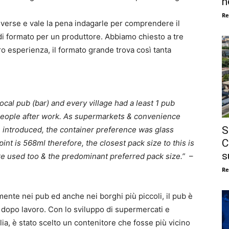
n
Re
diverse e vale la pena indagarle per comprendere il
di formato per un produttore. Abbiamo chiesto a tre
oro esperienza, il formato grande trova così tanta
local pub (bar) and every village had a least 1 pub
 people after work. As supermarkets & convenience
S
introduced, the container preference was glass
C
 pint is 568ml therefore, the closest pack size to this is
s
e used too & the predominant preferred pack size.”
–
Re
mente nei pub ed anche nei borghi più piccoli, il pub è
e dopo lavoro. Con lo sviluppo di supermercati e
glia, è stato scelto un contenitore che fosse più vicino