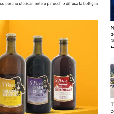
cco perché storicamente è parecchio diffusa la bottiglia
N
p
c
Re
T
c