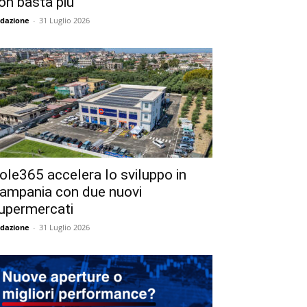
on basta più
dazione
-
31 Luglio 2026
ole365 accelera lo sviluppo in
ampania con due nuovi
upermercati
dazione
-
31 Luglio 2026