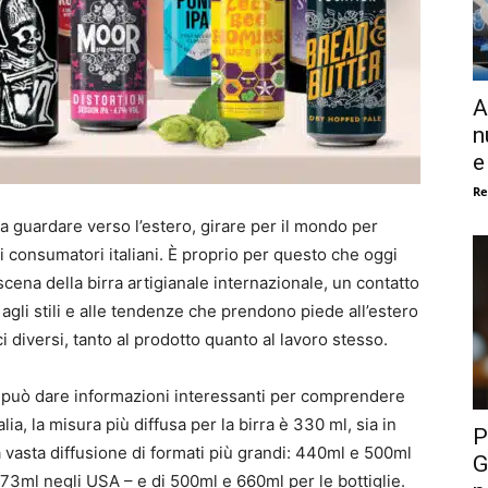
A
n
e
Re
 a guardare verso l’estero, girare per il mondo per
 ai consumatori italiani. È proprio per questo che oggi
scena della birra artigianale internazionale, un contatto
agli stili e alle tendenze che prendono piede all’estero
i diversi, tanto al prodotto quanto al lavoro stesso.
 può dare informazioni interessanti per comprendere
alia, la misura più diffusa per la birra è 330 ml, sia in
P
una vasta diffusione di formati più grandi: 440ml e 500ml
G
473ml negli USA – e di 500ml e 660ml per le bottiglie.