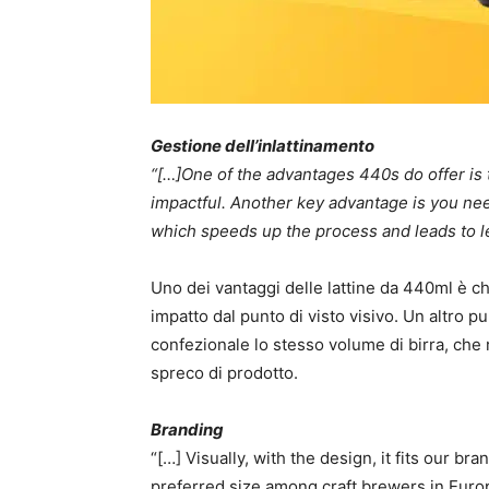
Gestione dell’inlattinamento
“[…]
One of the advantages 440s do offer is t
impactful. Another key advantage is you ne
which speeds up the process and leads to 
Uno dei vantaggi delle lattine da 440ml è ch
impatto dal punto di visto visivo. Un altro
confezionale lo stesso volume di birra, che
spreco di prodotto.
Branding
“[…] Visually, with the design, it fits our 
preferred size among craft brewers in Euro