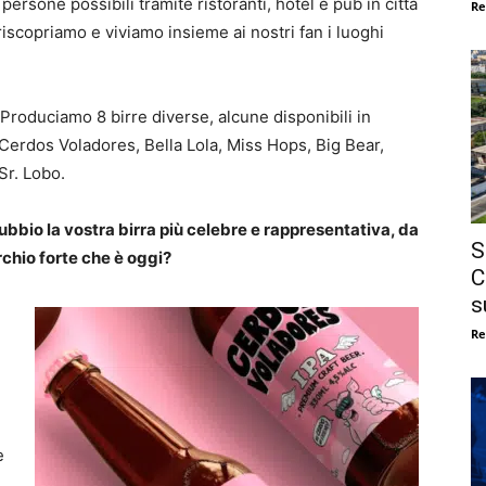
 persone possibili tramite ristoranti, hotel e pub in città
Re
riscopriamo e viviamo insieme ai nostri fan i luoghi
 Produciamo 8 birre diverse, alcune disponibili in
: Cerdos Voladores, Bella Lola, Miss Hops, Big Bear,
Sr. Lobo.
bio la vostra birra più celebre e rappresentativa, da
S
rchio forte che è oggi?
C
s
Re
e