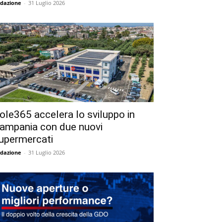
dazione
-
31 Luglio 2026
ole365 accelera lo sviluppo in
ampania con due nuovi
upermercati
dazione
-
31 Luglio 2026