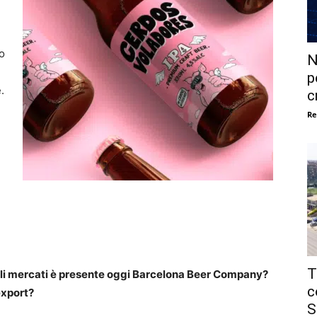
o
N
p
.
c
Re
T
ali mercati è presente oggi Barcelona Beer Company?
c
export?
S