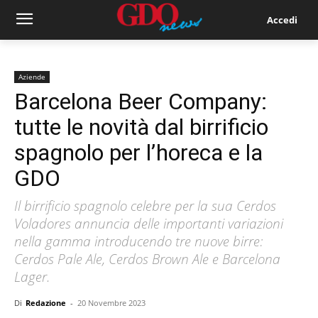
Accedi
Aziende
Barcelona Beer Company:
tutte le novità dal birrificio
spagnolo per l’horeca e la
GDO
Il birrificio spagnolo celebre per la sua Cerdos
Voladores annuncia delle importanti variazioni
nella gamma introducendo tre nuove birre:
Cerdos Pale Ale, Cerdos Brown Ale e Barcelona
Lager.
Di
Redazione
-
20 Novembre 2023