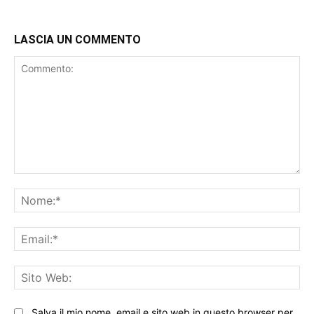
LASCIA UN COMMENTO
Commento:
No
Ema
Sit
We
Salva il mio nome, email e sito web in questo browser per