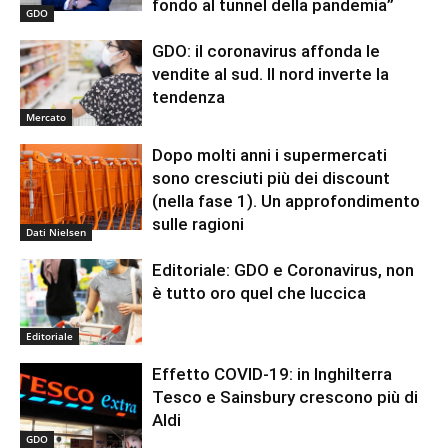
fondo al tunnel della pandemia”
GDO
GDO: il coronavirus affonda le
vendite al sud. Il nord inverte la
tendenza
Mercato
Dopo molti anni i supermercati
sono cresciuti più dei discount
(nella fase 1). Un approfondimento
sulle ragioni
Dati Nielsen
Editoriale: GDO e Coronavirus, non
è tutto oro quel che luccica
Editoriale
Effetto COVID-19: in Inghilterra
Tesco e Sainsbury crescono più di
Aldi
GDO