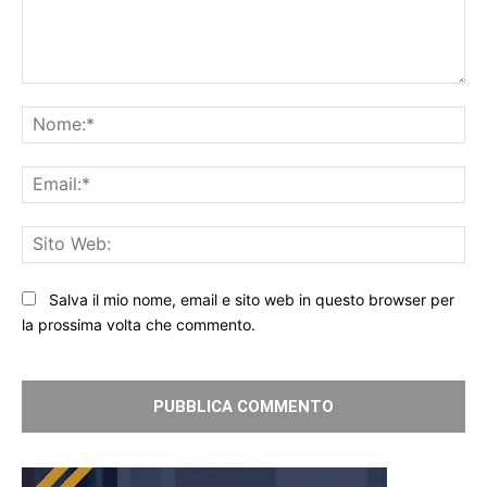
Commento:
No
Ema
Sit
We
Salva il mio nome, email e sito web in questo browser per
la prossima volta che commento.