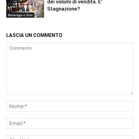
dei volumi di vendita. E’
Stagnazione?
Beverage e Vino
LASCIA UN COMMENTO
Commento:
No
Ema
Sit