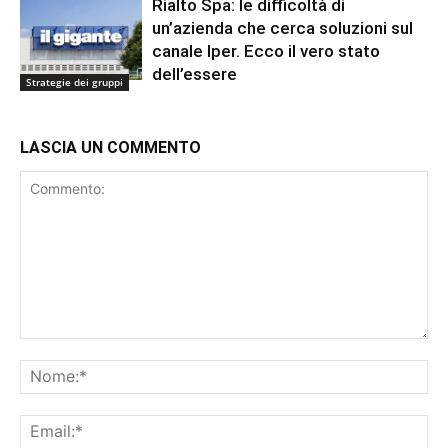
Rialto Spa: le difficoltà di
un’azienda che cerca soluzioni sul
canale Iper. Ecco il vero stato
dell’essere
Strategie dei gruppi
LASCIA UN COMMENTO
Commento:
No
Ema