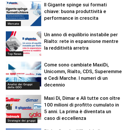
Il Gigante spinge sui formati
chiave: buona produttività e
performance in crescita
Mercato
Un anno di equilibrio instabile per
Rialto: rete in espansione mentre
la redditività arretra
Top News
Come sono cambiate MaxiDi,
Unicomm, Rialto, CDS, Superemme
e Cedi Marche. I numeri di un
decennio
Analisi dei Gruppi
della GDO
Maxi Dì, Dimar e Alì tutte con oltre
100 milioni di profitto cumulato in
5 anni. La prima è diventata un
caso di eccellenza
Strategie dei gruppi