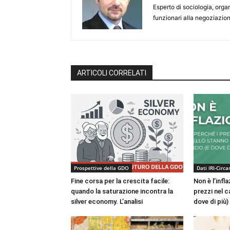
Esperto di sociologia, orga
funzionari alla negoziazion
ARTICOLI CORRELATI
Prospettive della GDO
Dati IRI-Circa
Fine corsa per la crescita facile:
Non è l’infl
quando la saturazione incontra la
prezzi nel c
silver economy. L’analisi
dove di più)