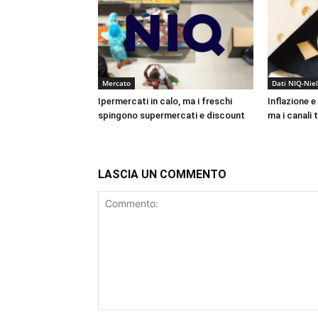
Mercato
Dati NIQ-Nie
Ipermercati in calo, ma i freschi
Inflazione e
spingono supermercati e discount
ma i canali 
LASCIA UN COMMENTO
Commento: