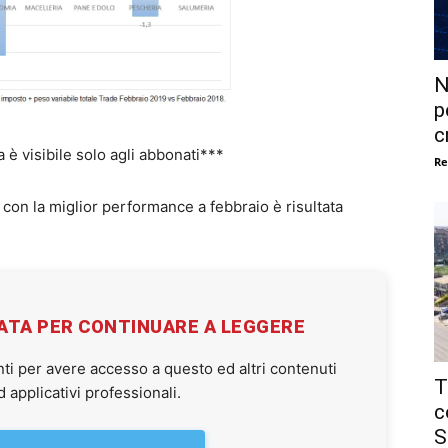
N
p
c
la è visibile solo agli abbonati***
Re
 con la miglior performance a febbraio è risultata
VATA PER CONTINUARE A LEGGERE
ti per avere accesso a questo ed altri contenuti
T
applicativi professionali.
c
S