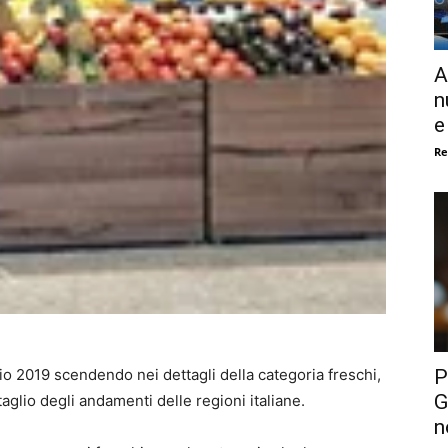
A
n
e
Re
P
aio 2019 scendendo nei dettagli della categoria freschi,
G
aglio degli andamenti delle regioni italiane.
n