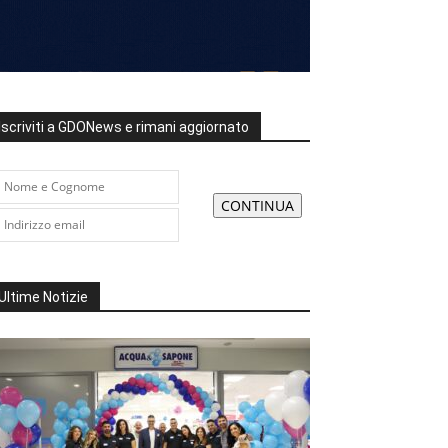
Iscriviti a GDONews e rimani aggiornato
Ultime Notizie