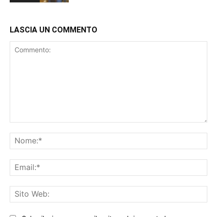
LASCIA UN COMMENTO
Commento:
No
Ema
Sit
We