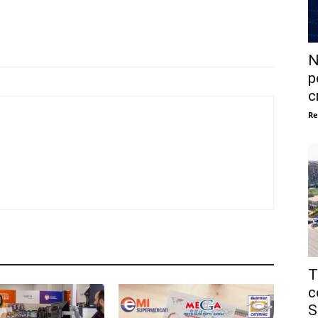
N
p
c
Re
T
c
S