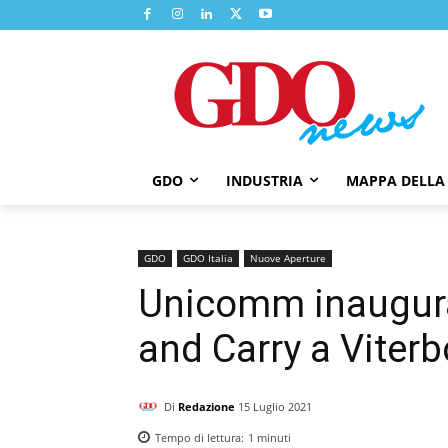
GDO
INDUSTRIA
MAPPA DELLA
GDO
GDO Italia
Nuove Aperture
Unicomm inaugur
and Carry a Viterb
Di
Redazione
15 Luglio 2021
Tempo di lettura:
1
minuti