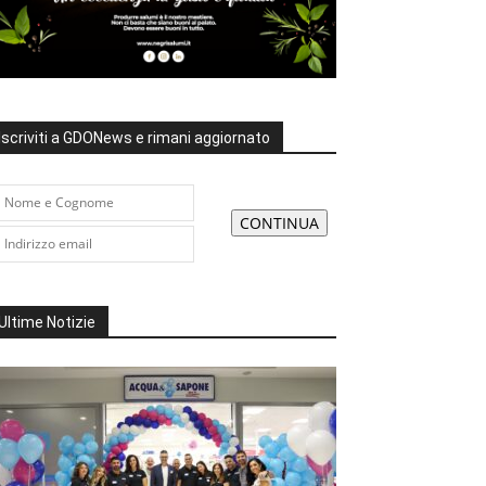
Iscriviti a GDONews e rimani aggiornato
Ultime Notizie