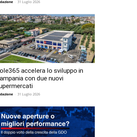
dazione
-
31 Luglio 2026
ole365 accelera lo sviluppo in
ampania con due nuovi
upermercati
dazione
-
31 Luglio 2026