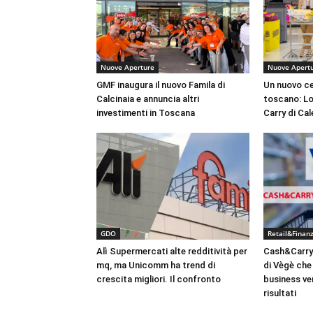
Nuove Aperture
Nuove Apert
GMF inaugura il nuovo Famila di
Un nuovo cen
Calcinaia e annuncia altri
toscano: Lo
investimenti in Toscana
Carry di Ca
GDO
Retail&Finan
Alì Supermercati alte redditività per
Cash&Carry 
mq, ma Unicomm ha trend di
di Vègè che 
crescita migliori. Il confronto
business ver
risultati