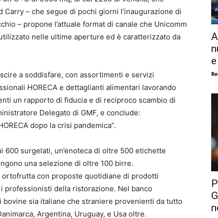
 Carry – che segue di pochi giorni l’inaugurazione di
chio – propone l’attuale format di canale che Unicomm
A
lizzato nelle ultime aperture ed è caratterizzato da
n
e
Re
uscire a soddisfare, con assortimenti e servizi
fessionali HORECA e dettaglianti alimentari lavorando
ienti un rapporto di fiducia e di reciproco scambio di
inistratore Delegato di GMF, e conclude:
 HORECA dopo la crisi pandemica”.
 600 surgelati, un’enoteca di oltre 500 etichette
iungono una selezione di oltre 100 birre.
 ortofrutta con proposte quotidiane di prodotti
P
 i professionisti della ristorazione. Nel banco
G
 bovine sia italiane che straniere provenienti da tutto
n
 Danimarca, Argentina, Uruguay, e Usa oltre.