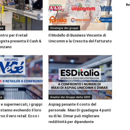
Re
ure
Strategie dei gruppi
tro per il retail
Il Modello di Business Vincente di
gista presenta il Cash &
Unicomm e la Crescita del Fatturato
lenzano
za
Analisi dei Gruppi della GDO
e supermercati, i gruppi
Aspiag pesante il costo del
stanno evolvendo il loro
personale. Maxi Di guadagna 4 punti
so il vero retail. Ecco i
su di lei. Dimar può migliorare
redditività per dipendente