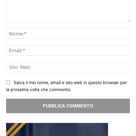
Commento:
No
Ema
Sit
We
Salva il mio nome, email e sito web in questo browser per
la prossima volta che commento.