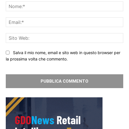
No
Ema
Sit
We
Salva il mio nome, email e sito web in questo browser per
la prossima volta che commento.