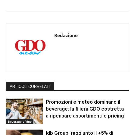
Redazione
ARTICOLI CORRELATI
Promozioni e meteo dominano il
beverage: la filiera GDO costretta
a ripensare assortimenti e pricing
Beverage e Vino
Idb Group: raggiunto il +5% di