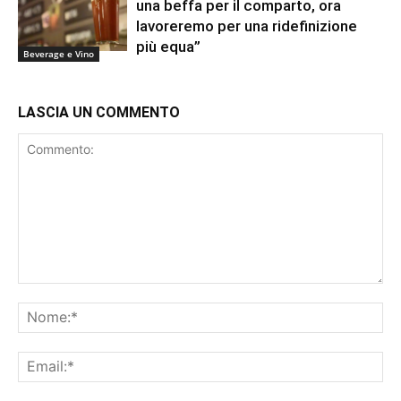
una beffa per il comparto, ora
lavoreremo per una ridefinizione
più equa”
Beverage e Vino
LASCIA UN COMMENTO
Commento:
No
Ema