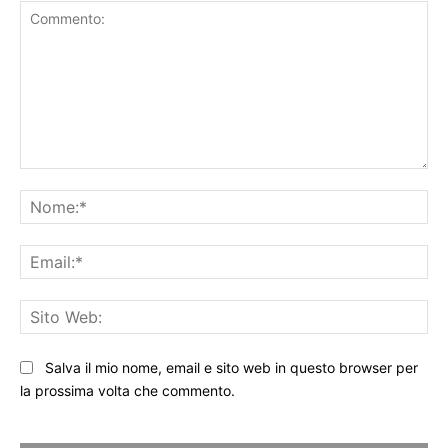
Commento:
No
Ema
Sit
We
Salva il mio nome, email e sito web in questo browser per
la prossima volta che commento.