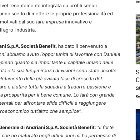
Re
vel recentemente integrata da profili senior
anno scelto di mettere le proprie professionalità ed
 motivati dal suo
fare impresa
innovativo e
l’agro-industria.
ni S.p.A. Società Benefit
, ha dato il benvenuto a
anni abbiamo avuto l’opportunità di lavorare con Daniele
ieno quanto sia importante il capitale umano nelle
rità e la sua lungimiranza di visioni sono state accolte
S
letamento della già avviata fase di crescita del
C
re e aiutare tutta la squadra a tradurre passione e
s
lla prosperità per il bene comune. Lo farà con grande
Re
tali per affrontare sfide difficili e raggiungere
croeconomico tutt’altro che semplice”.
Generale di Andriani S.p.A. Società Benefit
:
“Il forte
i che ho maturato negli ultimi anni mi ha permesso di