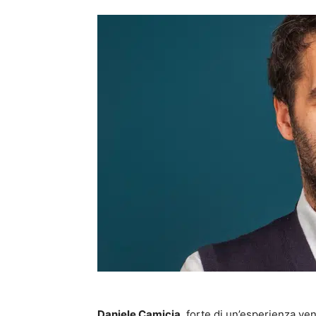
Daniele Camicia
, forte di un’esperienza ven