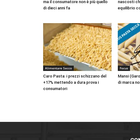
ma il consumatore non è più quello
nascosti ch
di dieci anni fa
equilibrio 
Alimentare Secco
Focus
Caro Pasta: i prezzi schizzano del
Mansi (Garo
+17% mettendo a dura prova i
di marca no
consumatori