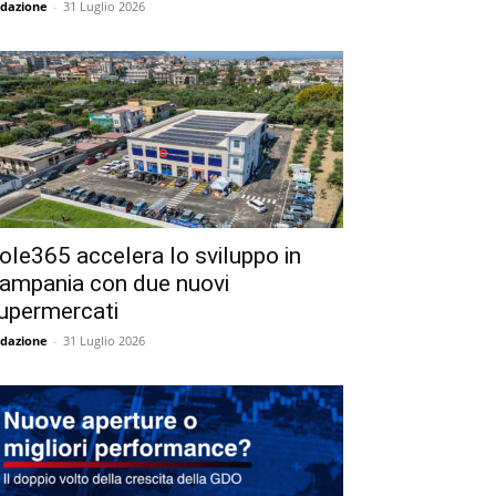
dazione
-
31 Luglio 2026
ole365 accelera lo sviluppo in
ampania con due nuovi
upermercati
dazione
-
31 Luglio 2026