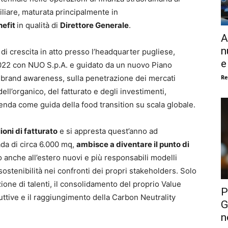
iliare, maturata principalmente in
nefit
in qualità di
Direttore Generale
.
A
n
 di crescita in atto presso l’headquarter pugliese,
e
 2022 con NUO S.p.A. e guidato da un nuovo Piano
Re
a brand awareness, sulla penetrazione dei mercati
ell’organico, del fatturato e degli investimenti,
zienda come guida della food transition su scala globale.
ioni di fatturato
e si appresta quest’anno ad
da di circa 6.000 mq,
ambisce a diventare il punto di
anche all’estero nuovi e più responsabili modelli
 sostenibilità nei confronti dei propri stakeholders. Solo
azione di talenti, il consolidamento del proprio Value
P
uttive e il raggiungimento della Carbon Neutrality
G
n