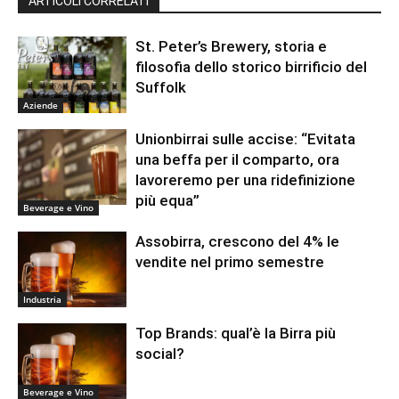
ARTICOLI CORRELATI
St. Peter’s Brewery, storia e
filosofia dello storico birrificio del
Suffolk
Aziende
Unionbirrai sulle accise: “Evitata
una beffa per il comparto, ora
lavoreremo per una ridefinizione
più equa”
Beverage e Vino
Assobirra, crescono del 4% le
vendite nel primo semestre
Industria
Top Brands: qual’è la Birra più
social?
Beverage e Vino