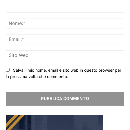
Commento:
No
Ema
Sit
We
Salva il mio nome, email e sito web in questo browser per
la prossima volta che commento.