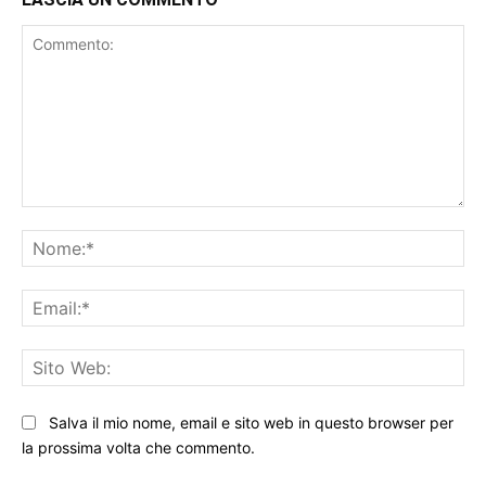
Commento:
No
Ema
Sit
We
Salva il mio nome, email e sito web in questo browser per
la prossima volta che commento.