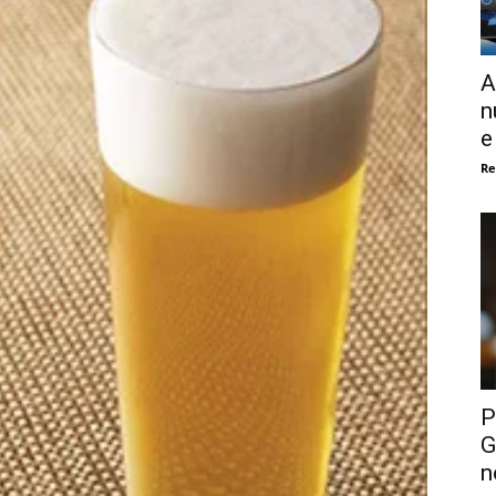
A
n
e
Re
P
G
n