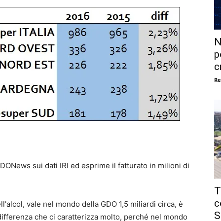
N
p
c
Re
DONews sui dati IRI ed esprime il fatturato in milioni di
T
c
'alcol, vale nel mondo della GDO 1,5 miliardi circa, è
S
ifferenza che ci caratterizza molto, perché nel mondo