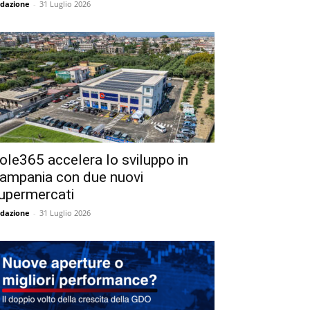
dazione
-
31 Luglio 2026
ole365 accelera lo sviluppo in
ampania con due nuovi
upermercati
dazione
-
31 Luglio 2026