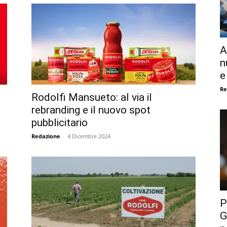
A
n
e
Re
Rodolfi Mansueto: al via il
rebranding e il nuovo spot
pubblicitario
Redazione
-
4 Dicembre 2024
P
G