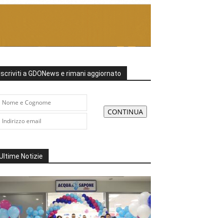
Iscriviti a GDONews e rimani aggiornato
Ultime Notizie