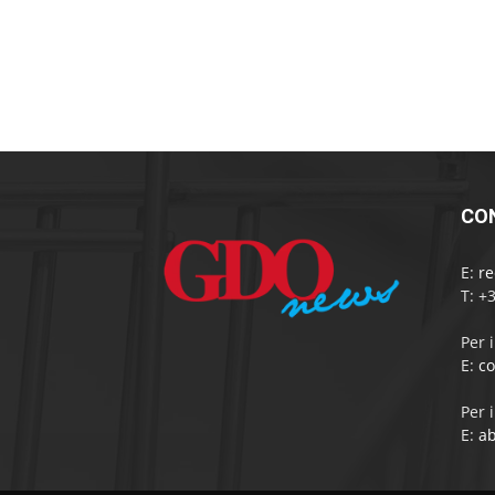
CO
E:
r
T: +
Per 
E:
c
Per 
E:
a