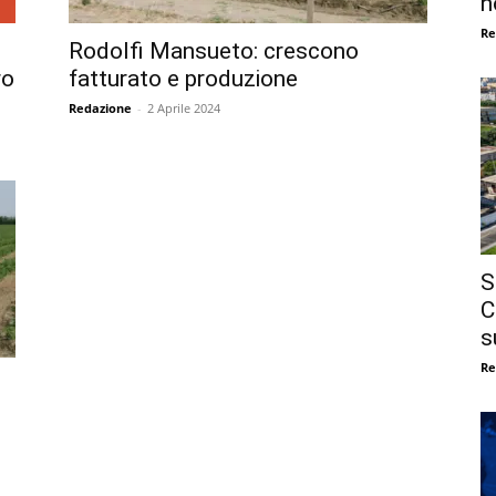
n
Re
Rodolfi Mansueto: crescono
ro
fatturato e produzione
Redazione
-
2 Aprile 2024
S
C
s
Re