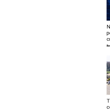
N
p
c
Re
T
c