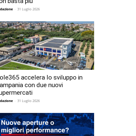
on basta più
dazione
-
31 Luglio 2026
ole365 accelera lo sviluppo in
ampania con due nuovi
upermercati
dazione
-
31 Luglio 2026