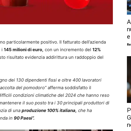
A
n
e
no particolarmente positivo. Il fatturato dell’azienda
Re
 i
145 milioni di euro,
con un incremento del
12%
sto risultato evidenzia addirittura un raddoppio del
gno dei 130 dipendenti fissi e oltre 400 lavoratori
 raccolta del pomodoro”
afferma soddisfatto il
fficili condizioni climatiche del 2024 che hanno reso
 mantenere il suo posto tra i 30 principali produttori di
P
nzia di una
produzione 100% italiana,
che ha
G
enda in
90 Paesi”.
n