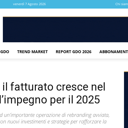
venerdì 7 Agosto 2026
Chi sia
 GDO
TREND MARKET
REPORT GDO 2026
ABBONAMENT
il fatturato cresce nel
 l’impegno per il 2025
ed un’importante operazione di rebranding avviata,
on nuovi investimenti e strategie per rafforzare la