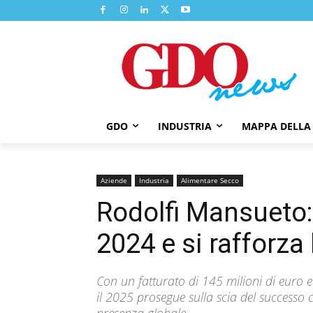
GDO
INDUSTRIA
MAPPA DELLA
Aziende
Industria
Alimentare Secco
Rodolfi Mansueto: 
2024 e si rafforza
Con un fatturato di 145 milioni di euro 
il 2025 prosegue sulla scia del successo c
presenza globale