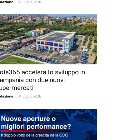
dazione
-
31 Luglio 2026
ole365 accelera lo sviluppo in
ampania con due nuovi
upermercati
dazione
-
31 Luglio 2026