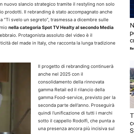
 nuovo slancio strategico tramite il restyling non solo
lio prodotti. Il rebranding è stato accompagnato anche
ia “Ti svelo un segreto”, trasmessa a dicembre sulle
N
remio
nella categoria Spot TV Healty al secondo Media
p
ebbraio. Protagonista assoluto del video è il
c
icità del made in Italy, che racconta la lunga tradizione
Re
Il progetto di rebranding continuerà
anche nel 2025 con il
consolidamento della rinnovata
gamma Retail ed il rilancio della
gamma Food-service, previsto per la
seconda parte dell’anno. Proseguirà
quindi l’unificazione di tutti i marchi
T
sotto il cappello Rodolfi, che punta a
c
una presenza ancora più incisiva sul
S