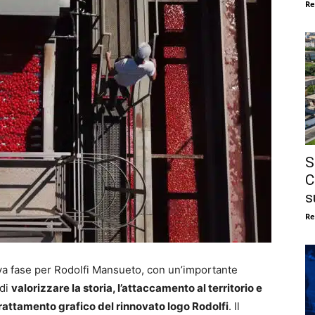
Re
S
C
s
Re
ova fase per Rodolfi Mansueto, con un’importante
 di
valorizzare la storia, l’attaccamento al territorio e
 trattamento grafico del rinnovato logo Rodolfi
. Il