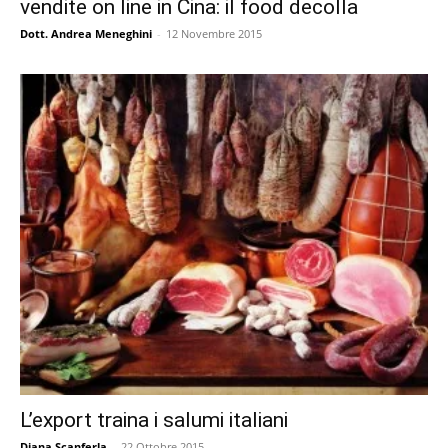
vendite on line in Cina: il food decolla
Dott. Andrea Meneghini
-
12 Novembre 2015
L’export traina i salumi italiani
Diana Scanferla
-
22 Ottobre 2015