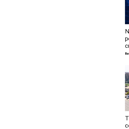
N
p
c
Re
T
c