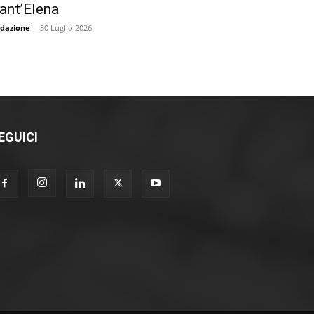
ant’Elena
dazione
-
30 Luglio 2026
EGUICI