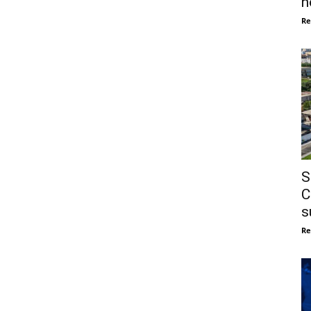
n
Re
S
C
s
Re