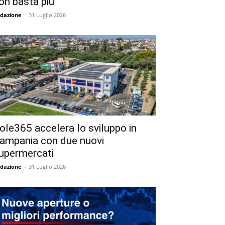
on basta più
dazione
-
31 Luglio 2026
ole365 accelera lo sviluppo in
ampania con due nuovi
upermercati
dazione
-
31 Luglio 2026