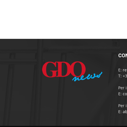
CO
E:
r
T: +
Per 
E:
c
Per 
E:
a