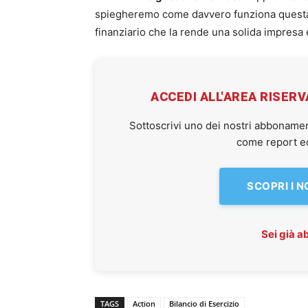
spiegheremo come davvero funziona questa 
finanziario che la rende una solida impresa 
ACCEDI ALL'AREA RISER
Sottoscrivi uno dei nostri abbonamen
come report ed 
SCOPRI I 
Sei già 
TAGS
Action
Bilancio di Esercizio