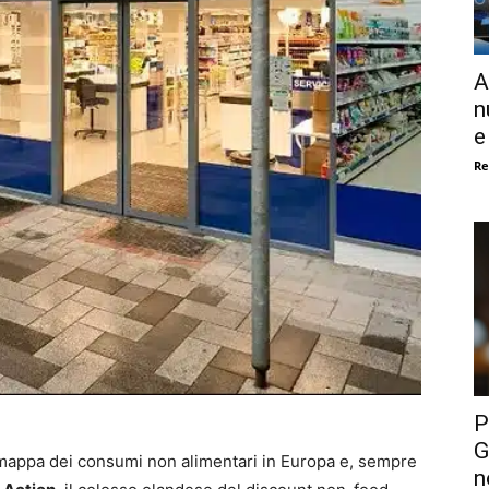
A
n
e
Re
P
G
a mappa dei consumi non alimentari in Europa e, sempre
n