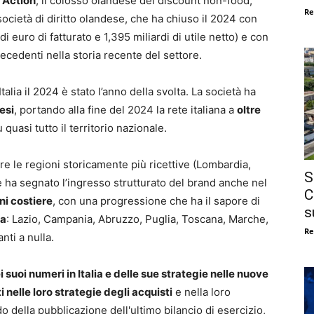
o
Action
, il colosso olandese del discount non-food,
Re
 società di diritto olandese, che ha chiuso il 2024 con
di euro di fatturato e 1,395 miliardi di utile netto) e con
edenti nella storia recente del settore.
alia il 2024 è stato l’anno della svolta. La società ha
esi
, portando alla fine del 2024 la rete italiana a
oltre
 quasi tutto il territorio nazionale.
re le regioni storicamente più ricettive (Lombardia,
S
ha segnato l’ingresso strutturato del brand anche nel
C
ni costiere
, con una progressione che ha il sapore di
s
ca
: Lazio, Campania, Abruzzo, Puglia, Toscana, Marche,
Re
nti a nulla.
i suoi numeri in Italia e delle sue strategie nelle nuove
ti nelle loro strategie degli acquisti
e nella loro
do della pubblicazione dell'ultimo bilancio di esercizio,