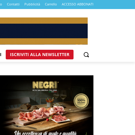
mo
Contatti
Pubblicità
Carrello
ACCESSO ABBONATI
I
ISCRIVITI ALLA NEWSLETTER