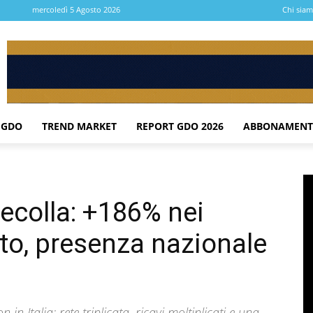
mercoledì 5 Agosto 2026
Chi sia
 GDO
TREND MARKET
REPORT GDO 2026
ABBONAMENT
decolla: +186% nei
icato, presenza nazionale
 in Italia: rete triplicata, ricavi moltiplicati e una