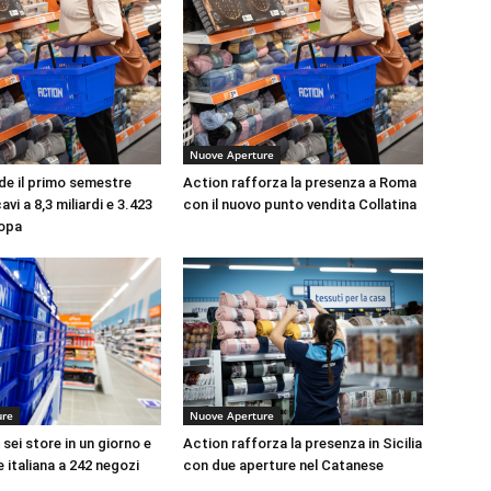
Nuove Aperture
de il primo semestre
Action rafforza la presenza a Roma
avi a 8,3 miliardi e 3.423
con il nuovo punto vendita Collatina
ropa
ure
Nuove Aperture
sei store in un giorno e
Action rafforza la presenza in Sicilia
e italiana a 242 negozi
con due aperture nel Catanese