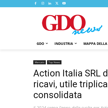
GDO
INDUSTRIA
MAPPA DELLA
Mercato
Top News
Action Italia SRL 
ricavi, utile tripl
consolidata
Il 2024 segna l’anno della svolta per Action