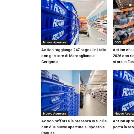
Nuove Aperture
GDO
Action raggiunge 247 negozi in Italia
Action chiu
con gli store di Mercogliano e
2026 con ric
Cerignola
store in Eu
Nuove Aperture
Nuove Apert
Action rafforza la presenza in Sicilia
Action apre 
con due nuove aperture a Riposto e
porta la ret
Ragusa