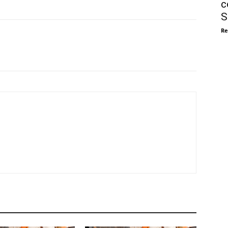
c
S
Re