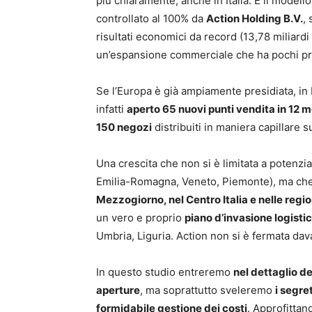
più chiaramente, anche in Italia. È il modell
controllato al 100% da
Action Holding B.V.
,
risultati economici da record (13,78 miliardi 
un’espansione commerciale che ha pochi prec
Se l’Europa è già ampiamente presidiata, in It
infatti
aperto 65 nuovi punti vendita in 12 m
150 negozi
distribuiti in maniera capillare su
Una crescita che non si è limitata a potenzia
Emilia-Romagna, Veneto, Piemonte), ma che 
Mezzogiorno, nel Centro Italia e nelle regio
un vero e proprio
piano d’invasione logisti
Umbria, Liguria. Action non si è fermata dava
In questo studio entreremo
nel dettaglio de
aperture
, ma soprattutto sveleremo
i segre
formidabile gestione dei costi
. Approfittan