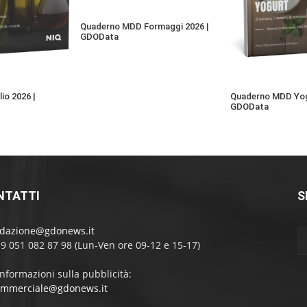
Quaderno MDD Formaggi 2026 |
GDOData
io 2026 |
Quaderno MDD Yog
GDOData
NTATTI
S
edazione@gdonews.it
39 051 082 87 98 (Lun-Ven ore 09-12 e 15-17)
informazioni sulla pubblicità:
ommerciale@gdonews.it