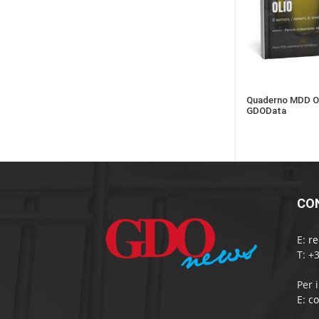
Quaderno MDD Ol
GDOData
CO
E:
r
T: +
Per 
E:
c