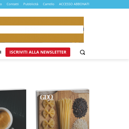
mo
Contatti
Pubblicità
Carrello
ACCESSO ABBONATI
I
ISCRIVITI ALLA NEWSLETTER