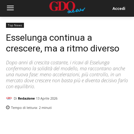
Accedi
Top News
Esselunga continua a
crescere, ma a ritmo diverso
Dopo anni di crescita costante, i ricavi di Esselunga
confermano la solidità del modello, ma raccontano anche
una nuova fase: meno accelerazioni, più controllo, in un
mercato dove crescere non basta più e diventa decisivo farlo
con equilibrio.
Di
Redazione
13 Aprile 2026
Tempo di lettura:
2
minuti