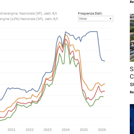
Re
S
C
s
Re