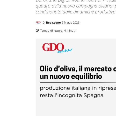
quadro della nuova campagna olearia: p
condizionato dalle dinamiche produttive
Di
Redazione
9 Marzo 2026
Tempo di lettura:
4
minuti