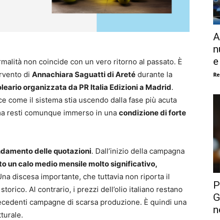
A
n
e
normalità non coincide con un vero ritorno al passato. È
ervento di
Annachiara Saguatti di Areté
durante la
Re
leario organizzata da PR Italia Edizioni a Madrid
.
ce come il sistema stia uscendo dalla fase più acuta
i, ma resti comunque immerso in una
condizione di forte
ndamento delle quotazioni
. Dall’inizio della campagna
to un calo medio mensile molto significativo,
Una discesa importante, che tuttavia non riporta il
P
storico. Al contrario, i prezzi dell’olio italiano restano
G
precedenti campagne di scarsa produzione. È quindi una
n
turale.