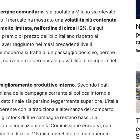
ergine comunitario
, sia quotato a Milano sia rilevato
aso il mercato ha mostrato una
volatilità più contenuta
N
molto limitata, nell’ordine di circa il 2%
. Da qui
p
premio di prezzo dell’olio italiano rispetto al
c
 aver raggiunto nei mesi precedenti livelli
Re
ne moderna si tratta di un passaggio decisivo, perché
le, convenienza percepita e possibilità di recupero del
il miglioramento produttivo interno
. Secondo i dati
italiana della campagna corrente si colloca intorno a
il dato finale sia persino leggermente superiore. L’Italia
oerente con la tradizionale alternanza del comparto.
: gli stock di fine campagna restano bassi. La
T
do le indicazioni della Commissione europea, con
c
 media di circa 115 mila tonnellate nel quinquennio
S