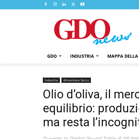
GDO
INDUSTRIA
MAPPA DELLA
Industria
Alimentare Secco
Olio d’oliva, il m
equilibrio: produzi
ma resta l’incogn
Durante la Digital Round Table di PR Itali