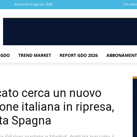
domenica 9 Agosto 2026
Chi sia
 GDO
TREND MARKET
REPORT GDO 2026
ABBONAMENT
ercato cerca un nuovo
one italiana in ripresa,
ita Spagna
a Edizioni ospitata a Madrid, Areté ha tracciato il