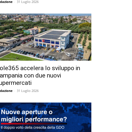
dazione
-
31 Luglio 2026
ole365 accelera lo sviluppo in
ampania con due nuovi
upermercati
dazione
-
31 Luglio 2026