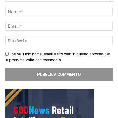
Commento:
No
Ema
Sit
We
Salva il mio nome, email e sito web in questo browser per
la prossima volta che commento.