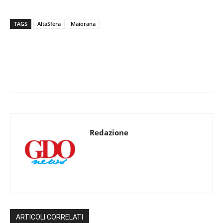
TAGS
AltaSfera
Maiorana
Redazione
ARTICOLI CORRELATI