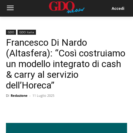
Accedi
GDO
GDO Italia
Francesco Di Nardo
(Altasfera): “Così costruiamo
un modello integrato di cash
& carry al servizio
dell’Horeca”
Di
Redazione
-
11 Luglio 2025