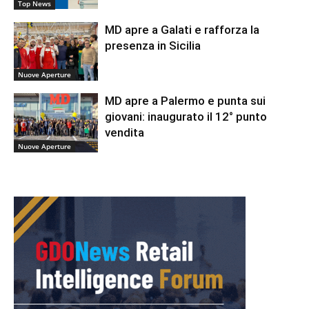
Top News
MD apre a Galati e rafforza la
presenza in Sicilia
Nuove Aperture
MD apre a Palermo e punta sui
giovani: inaugurato il 12° punto
vendita
Nuove Aperture