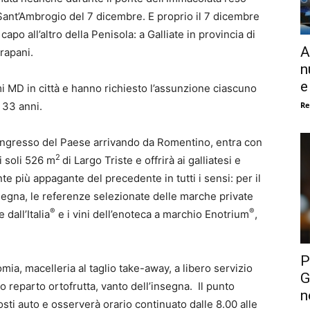
 Sant’Ambrogio del 7 dicembre. E proprio il 7 dicembre
o all’altro della Penisola: a Galliate in provincia di
A
rapani.
n
e
imi MD in città e hanno richiesto l’assunzione ciascuno
Re
i 33 anni.
all’ingresso del Paese arrivando da Romentino, entra con
2
i soli 526 m
di Largo Triste e offrirà ai galliatesi e
e più appagante del precedente in tutti i sensi: per il
segna, le referenze selezionate delle marche private
®
®
dall’Italia
e i vini dell’enoteca a marchio Enotrium
,
P
mia, macelleria al taglio take-away, a libero servizio
G
o reparto ortofrutta, vanto dell’insegna. Il punto
n
ti auto e osserverà orario continuato dalle 8.00 alle