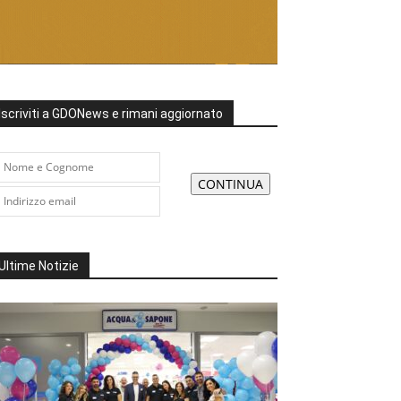
Iscriviti a GDONews e rimani aggiornato
Ultime Notizie