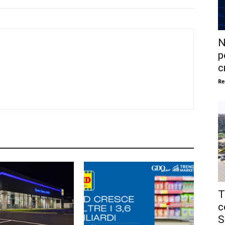
N
p
c
Re
T
c
S