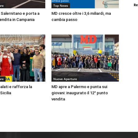
Re
ure
Top News
 Salernitano e porta a
MD cresce oltre i 3,6 miliardi, ma
vendita in Campania
cambia passo
ure
Nuove Aperture
lati e rafforza la
MD apre a Palermo e punta sui
Sicilia
giovani: inaugurato il 12° punto
vendita