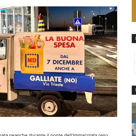
mata neanche durante il ponte dell’Immacolata
reso