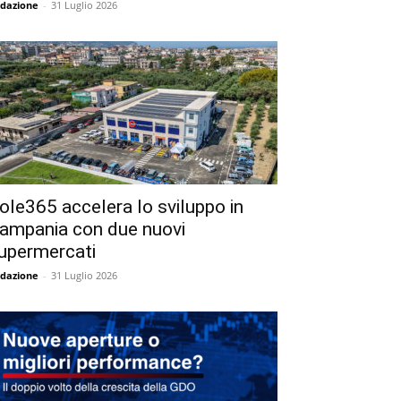
dazione
-
31 Luglio 2026
ole365 accelera lo sviluppo in
ampania con due nuovi
upermercati
dazione
-
31 Luglio 2026