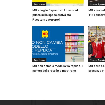
Top News
Nuove Apert
MD sceglie Capaccio: il discount
MD apre nel
punta sulla spesa estiva tra
115 i punti 
Paestum e Agropoli
Top News
Nuove Apert
MD non cambia modello: lo replica. I
MD apre a Ga
numeri della rete lo dimostrano
presenza in 