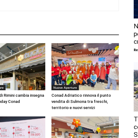
N
p
c
Re
ure
Nuove Aperture
di Rimini cambia insegna
Conad Adriatico rinnova il punto
uday Conad
vendita di Sulmona tra freschi,
territorio e nuovi servizi
T
c
S