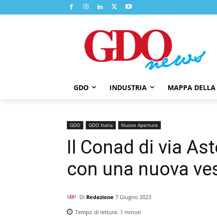
GDO
INDUSTRIA
MAPPA DELLA
GDO
GDO Italia
Nuove Aperture
Il Conad di via As
con una nuova ve
Di
Redazione
7 Giugno 2023
Tempo di lettura:
1
minuti