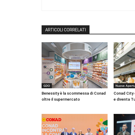
ARTICOLI CORRELATI
GDO
Nuove Apert
Benessity è la scommessa di Conad
Conad City 
oltre il supermercato
e diventa T