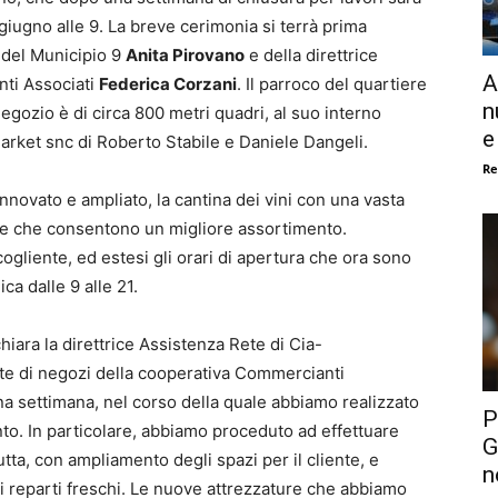
iugno alle 9. La breve cerimonia si terrà prima
e del Municipio 9
Anita Pirovano
e della direttrice
A
nti Associati
Federica Corzani
. Il parroco del quartiere
n
egozio è di circa 800 metri quadri, al suo interno
e
rket snc di Roberto Stabile e Daniele Dangeli.
Re
rinnovato e ampliato, la cantina dei vini con una vasta
ure che consentono un migliore assortimento.
cogliente, ed estesi gli orari di apertura che ora sono
ca dalle 9 alle 21.
hiara la direttrice Assistenza Rete di Cia-
ete di negozi della cooperativa Commercianti
na settimana, nel corso della quale abbiamo realizzato
P
. In particolare, abbiamo proceduto ad effettuare
G
tta, con ampliamento degli spazi per il cliente, e
n
i reparti freschi. Le nuove attrezzature che abbiamo