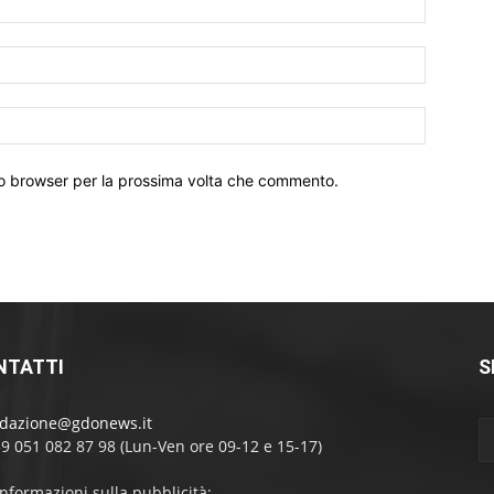
Email:*
Sito
Web:
sto browser per la prossima volta che commento.
NTATTI
S
edazione@gdonews.it
39 051 082 87 98 (Lun-Ven ore 09-12 e 15-17)
informazioni sulla pubblicità: