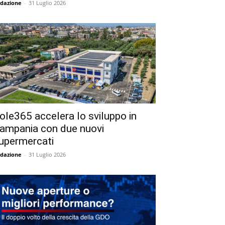
dazione
-
31 Luglio 2026
ole365 accelera lo sviluppo in
ampania con due nuovi
upermercati
dazione
-
31 Luglio 2026