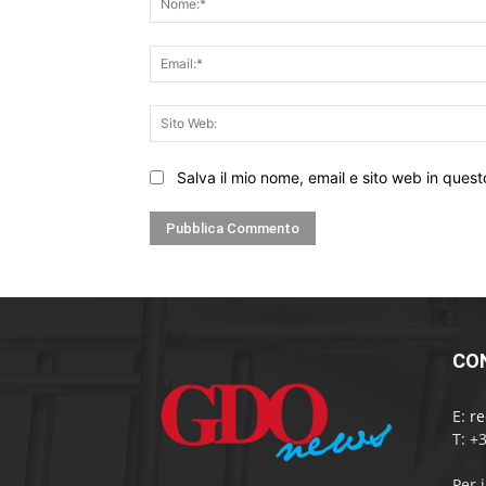
Salva il mio nome, email e sito web in que
CO
E:
r
T: +
Per 