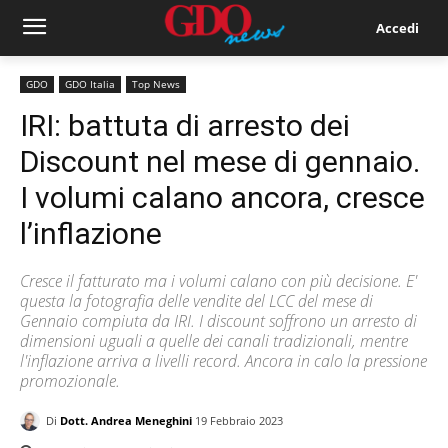
Accedi
GDO
GDO Italia
Top News
IRI: battuta di arresto dei
Discount nel mese di gennaio.
I volumi calano ancora, cresce
l’inflazione
Cresce il fatturato ma i volumi calano con più decisione. E'
questa la fotografia delle vendite del LCC del mese di
Gennaio compiuta da IRI. I discount soffrono un arresto di
dimensioni uguali a quelle dei canali tradizionali, mentre
l'inflazione arriva a livelli record. Ancora in calo la pressione
promozionale.
Di
Dott. Andrea Meneghini
19 Febbraio 2023