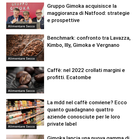
Gruppo Gimoka acquisisce la
maggioranza di Natfood: strategie
e prospettive
Alimentare Secco
Benchmark: confronto tra Lavazza,
Kimbo, Illy, Gimoka e Vergnano
Alimentare Secco
Caffè: nel 2022 crollati margini e
profitti. Ecatombe
Alimentare Secco
La mdd nel caffè conviene? Ecco
quanto guadagnano quattro
aziende conosciute per le loro
private label
Alimentare Secco
Gimoka lancia una nuova gamma di