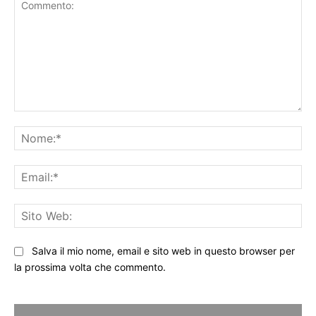
Commento:
No
Ema
Sit
We
Salva il mio nome, email e sito web in questo browser per
la prossima volta che commento.