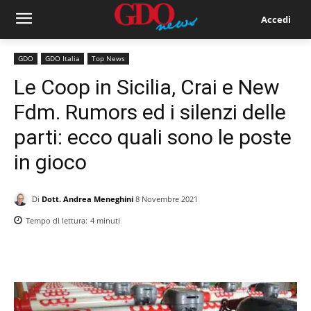
Accedi
GDO
GDO Italia
Top News
Le Coop in Sicilia, Crai e New
Fdm. Rumors ed i silenzi delle
parti: ecco quali sono le poste
in gioco
Di
Dott. Andrea Meneghini
8 Novembre 2021
Tempo di lettura:
4
minuti