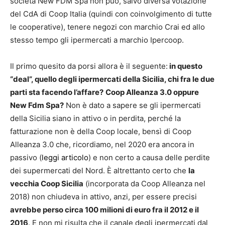
società New FDM Spa non può, salvo diversa votazione
del CdA di Coop Italia (quindi con coinvolgimento di tutte
le cooperative), tenere negozi con marchio Crai ed allo
stesso tempo gli ipermercati a marchio Ipercoop.
Il primo quesito da porsi allora è il seguente:
in questo
“deal”, quello degli ipermercati della Sicilia, chi fra le due
parti sta facendo l’affare?
Coop Alleanza 3.0 oppure
New Fdm Spa?
Non è dato a sapere se gli ipermercati
della Sicilia siano in attivo o in perdita, perché la
fatturazione non è della Coop locale, bensì di Coop
Alleanza 3.0 che, ricordiamo, nel 2020 era ancora in
passivo (
leggi articolo
) e non certo a causa delle perdite
dei supermercati del Nord. È altrettanto certo che
la
vecchia Coop Sicilia
(incorporata da Coop Alleanza nel
2018) non chiudeva in attivo, anzi, per essere precisi
avrebbe perso circa 100 milioni di euro fra il 2012 e il
2016
. E non mi risulta che il canale degli ipermercati dal