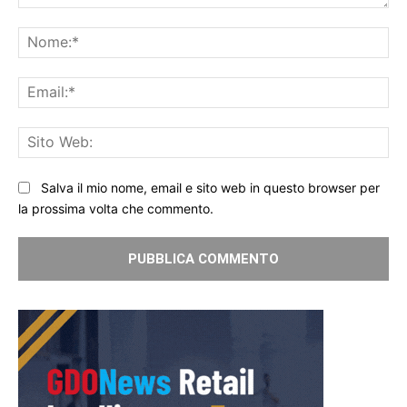
Commento:
No
Ema
Sit
We
Salva il mio nome, email e sito web in questo browser per
la prossima volta che commento.