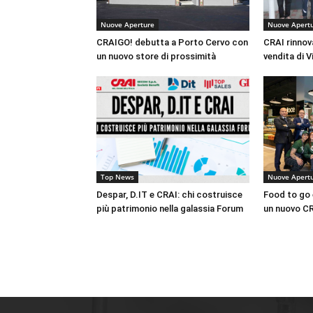
Nuove Aperture
Nuove Apert
CRAIGO! debutta a Porto Cervo con
CRAI rinnov
un nuovo store di prossimità
vendita di V
Top News
Nuove Apert
Despar, D.IT e CRAI: chi costruisce
Food to go 
più patrimonio nella galassia Forum
un nuovo CR