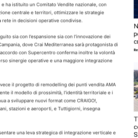
ha istituito un Comitato Vendite nazionale, con
ione centrale e territori, ottimizzare le strategie
 rete in decisioni operative condivise.
N
p
eguito sia con l’espansione sia con l’innovazione dei
c
a Campania, dove Crai Mediterranea sarà protagonista di
Re
L’accordo con Supercentro conferma inoltre la volontà
verso sinergie operative e una maggiore integrazione
nvece il progetto di remodelling dei punti vendita AMA
nte il modello di prossimità, l’identità territoriale e i
tinua a sviluppare nuovi format come CRAIGO!,
i, stazioni e aeroporti, e Tuttigiorni, insegna
T
c
entare una leva strategica di integrazione verticale e
S