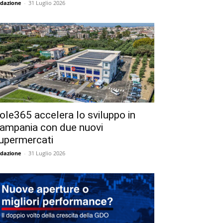
dazione
-
31 Luglio 2026
ole365 accelera lo sviluppo in
ampania con due nuovi
upermercati
dazione
-
31 Luglio 2026