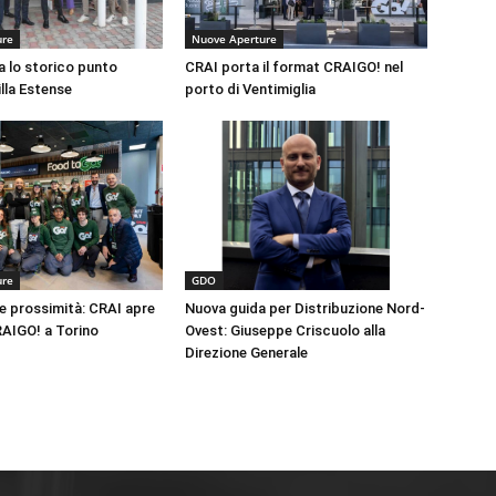
ure
Nuove Aperture
a lo storico punto
CRAI porta il format CRAIGO! nel
illa Estense
porto di Ventimiglia
ure
GDO
e prossimità: CRAI apre
Nuova guida per Distribuzione Nord-
AIGO! a Torino
Ovest: Giuseppe Criscuolo alla
Direzione Generale