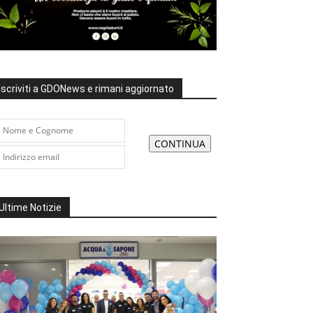
Iscriviti a GDONews e rimani aggiornato
Ultime Notizie